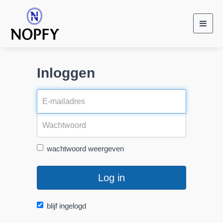
Toggl
navig
Inloggen
wachtwoord weergeven
Log in
blijf ingelogd