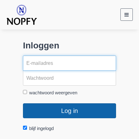
Toggl
navig
Inloggen
wachtwoord weergeven
Log in
blijf ingelogd