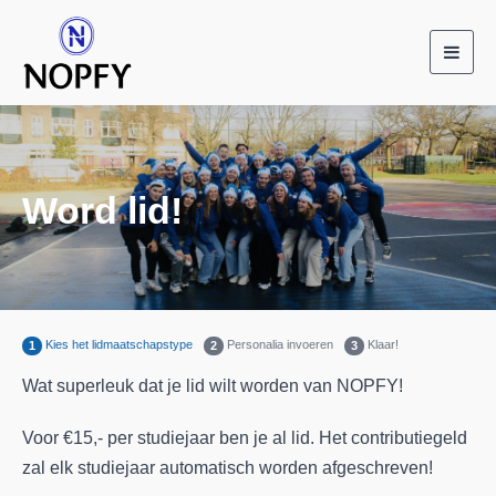
Toggl
navig
Word lid!
Kies het lidmaatschapstype
Personalia invoeren
Klaar!
1
2
3
Wat superleuk dat je lid wilt worden van NOPFY!
Voor €15,- per studiejaar ben je al lid. Het contributiegeld
zal elk studiejaar automatisch worden afgeschreven!