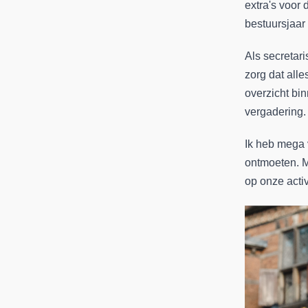
extra's voor
bestuursjaar
Als secretari
zorg dat alle
overzicht bi
vergadering.
Ik heb mega v
ontmoeten. M
op onze activ