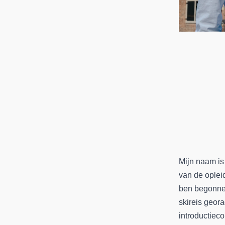
Mijn naam is 
van de opleid
ben begonnen
skireis geora
introductiec