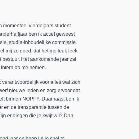
 en momenteel vierdejaars student
nderhalfjaar ben ik actief geweest
sie, studie-inhoudelijke commissie
l mij zo goed, dat het me leuk leek
t bestuur. Het aankomende jaar zal
s intern op me nemen.
 verantwoordelijk voor alles wat zich
 werf nieuwe leden en zorg ervoor dat
oelt binnen NOPFY. Daarnaast ben ik
er en de transparantie tussen de
jn er dingen die je kwijt wil? Dan
end jaar en hoop jullie snel te