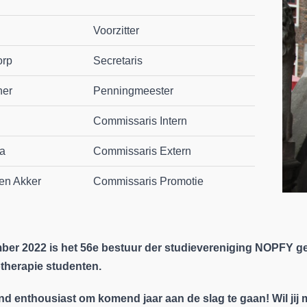
Voorzitter
orp
Secretaris
ner
Penningmeester
Commissaris Intern
a
Commissaris Extern
en Akker
Commissaris Promotie
ber 2022 is het 56e bestuur der studievereniging NOPFY geï
otherapie studenten.
end enthousiast om komend jaar aan de slag te gaan! Wil jij m