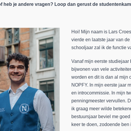
of heb je andere vragen? Loop dan gerust de studentenka
Hoi! Mijn naam is Lars Croes,
vierde en laatste jaar van d
schooljaar zal ik de functie
Vanaf mijn eerste studiejaar
bijwonen van vele activiteiten
worden en dit is dan al mijn d
NOPFY. In mijn eerste jaar ma
en introcommissie. In mijn t
penningmeester vervullen. Di
ik graag meer wilde beteken
bestuursjaar beviel me goed
keer te doen, zodoende ben i