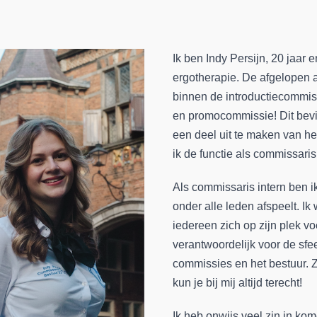
Ik ben Indy Persijn, 20 jaar
ergotherapie. De afgelopen a
binnen de introductiecommis
en promocommissie! Dit bevie
een deel uit te maken van he
ik de functie als commissari
Als commissaris intern ben ik
onder alle leden afspeelt. Ik
iedereen zich op zijn plek v
verantwoordelijk voor de sfe
commissies en het bestuur. Zi
kun je bij mij altijd terecht!
Ik heb onwijs veel zin in kom