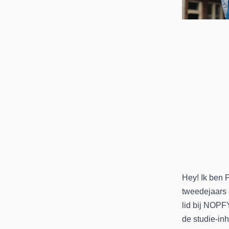
Hey! Ik ben 
tweedejaars e
lid bij NOPF
de studie-in