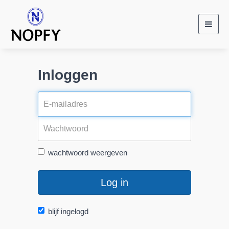
Toggl
navig
Inloggen
wachtwoord weergeven
Log in
blijf ingelogd